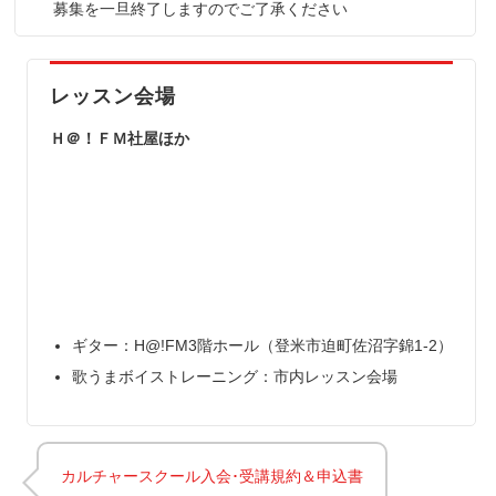
募集を一旦終了しますのでご了承ください
レッスン会場
Ｈ＠！ＦＭ社屋ほか
ギター：H@!FM3階ホール（登米市迫町佐沼字錦1-2）
歌うまボイストレーニング：市内レッスン会場
カルチャースクール入会･受講規約＆申込書