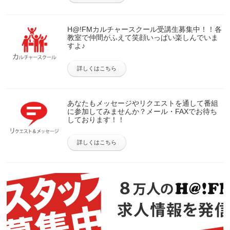
H@!FMカルチャースクール受講生募集中！！各
教室で仲間がふえて笑顔いっぱい楽しんでいま
すよ♪
詳しくはこちら
あなたもメッセージやリクエストを通して番組
に参加してみませんか？メール・FAXでお待ち
しております！！
詳しくはこちら