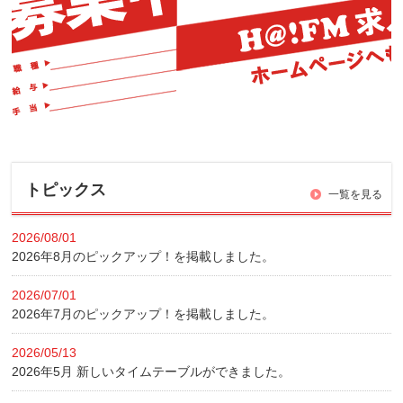
トピックス
一覧を見る
2026/08/01
2026年8月のピックアップ！を掲載しました。
2026/07/01
2026年7月のピックアップ！を掲載しました。
2026/05/13
2026年5月 新しいタイムテーブルができました。