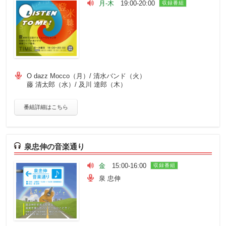
月-木
19:00-20:00
収録番組
O dazz Mocco（月）/ 清水バンド（火）
藤 清太郎（水）/ 及川 達郎（木）
番組詳細はこちら
泉忠伸の音楽通り
金
15:00-16:00
収録番組
泉 忠伸