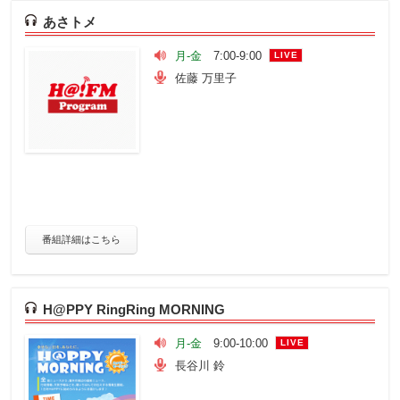
あさトメ
月-金
7:00-9:00
LIVE
佐藤 万里子
番組詳細はこちら
H@PPY RingRing MORNING
月-金
9:00-10:00
LIVE
長谷川 鈴