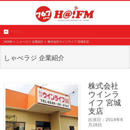
MENU
HOME
»
しゃべラジ 企業紹介
»
株式会社ウインライフ 宮城支店
しゃべラジ 企業紹介
株式会社
ウインラ
イフ 宮城
支店
出演日：2014年8
月28日