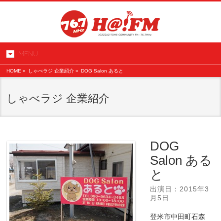
MENU
HOME
»
しゃべラジ 企業紹介
»
DOG Salon あると
しゃべラジ 企業紹介
DOG
Salon ある
と
出演日：2015年3
月5日
登米市中田町石森