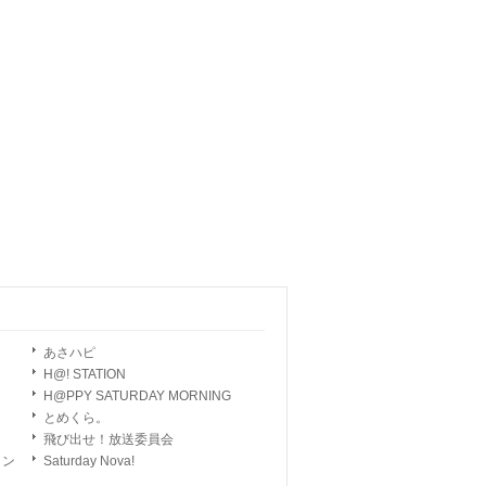
あさハピ
H@! STATION
H@PPY SATURDAY MORNING
とめくら。
飛び出せ！放送委員会
ョン
Saturday Nova!