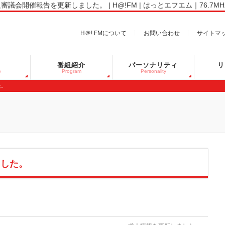
審議会開催報告を更新しました。 | H@!FM | はっとエフエム｜76.7MHz"
H＠! FMについて
お問い合わせ
サイトマ
番組紹介
パーソナリティ
リ
e
Program
Personality
た。
ました。